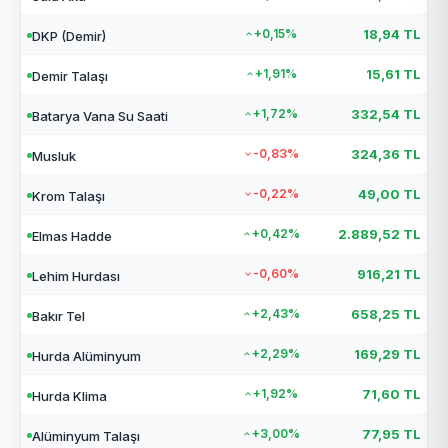
+0,15%
18,94 TL
DKP (Demir)
+1,91%
15,61 TL
Demir Talaşı
+1,72%
332,54 TL
Batarya Vana Su Saati
-0,83%
324,36 TL
Musluk
-0,22%
49,00 TL
Krom Talaşı
+0,42%
2.889,52 TL
Elmas Hadde
-0,60%
916,21 TL
Lehim Hurdası
+2,43%
658,25 TL
Bakır Tel
+2,29%
169,29 TL
Hurda Alüminyum
+1,92%
71,60 TL
Hurda Klima
+3,00%
77,95 TL
Alüminyum Talaşı