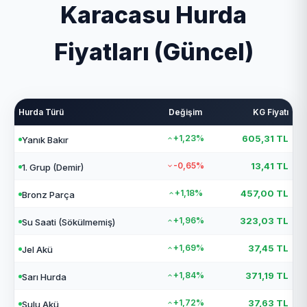
Karacasu Hurda
Fiyatları (Güncel)
Hurda Türü
Değişim
KG Fiyatı
+1,23%
605,31 TL
Yanık Bakır
-0,65%
13,41 TL
1. Grup (Demir)
+1,18%
457,00 TL
Bronz Parça
+1,96%
323,03 TL
Su Saati (Sökülmemiş)
+1,69%
37,45 TL
Jel Akü
+1,84%
371,19 TL
Sarı Hurda
+1,72%
37,63 TL
Sulu Akü