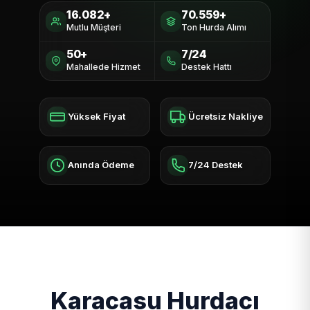
16.082+
70.559+
Mutlu Müşteri
Ton Hurda Alımı
50+
7/24
Mahallede Hizmet
Destek Hattı
Yüksek Fiyat
Ücretsiz Nakliye
Anında Ödeme
7/24 Destek
Karacasu Hurdacı