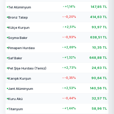
+1,14%
147,85 TL
Tel Alüminyum
-0,20%
414,63 TL
Bronz Talaşı
+2,51%
93,97 TL
Külçe Kurşun
-0,93%
638,51 TL
Soyma Bakır
+2,69%
10,35 TL
Pimapen Hurdası
+1,32%
648,88 TL
Saf Bakır
+2,73%
24,63 TL
Pet Şişe Hurdası (Temiz)
-0,35%
90,64 TL
Karışık Kurşun
+2,53%
140,56 TL
Jant Alüminyum
-0,44%
32,57 TL
Kuru Akü
+1,44%
58,96 TL
Titanyum