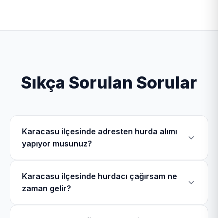
Sıkça Sorulan Sorular
Karacasu ilçesinde adresten hurda alımı
yapıyor musunuz?
Evet, Karacasu Hurdacı olarak Karacasu ilçesinde
Karacasu ilçesinde hurdacı çağırsam ne
Cuma Mahallesi, Yolaltı Mahallesi, Büyükdağlı
zaman gelir?
Mahallesi, Dedeler Mahallesi dahil olmak üzere
toplam 38 mahallede mobil ekiplerimizle hurdacılık
Karacasu bölgesinde hurdacı telefonu üzerinden bizi