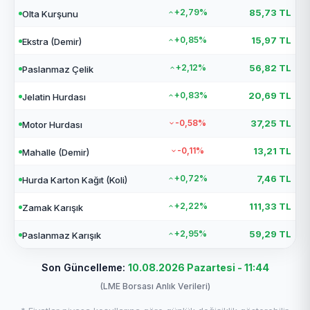
+2,79%
85,73 TL
Olta Kurşunu
+0,85%
15,97 TL
Ekstra (Demir)
+2,12%
56,82 TL
Paslanmaz Çelik
+0,83%
20,69 TL
Jelatin Hurdası
-0,58%
37,25 TL
Motor Hurdası
-0,11%
13,21 TL
Mahalle (Demir)
+0,72%
7,46 TL
Hurda Karton Kağıt (Koli)
+2,22%
111,33 TL
Zamak Karışık
+2,95%
59,29 TL
Paslanmaz Karışık
Son Güncelleme:
10.08.2026 Pazartesi - 11:44
(LME Borsası Anlık Verileri)